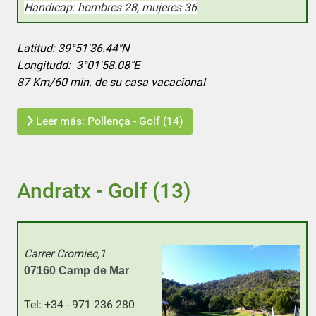
Handicap: hombres 28, mujeres 36
Latitud: 39°51'36.44"N
Longitudd: 3°01'58.08"E
87 Km/60 min. de su casa vacacional
Leer más: Pollença - Golf (14)
Andratx - Golf (13)
Carrer Cromiec,1
0
7160 Camp de Mar
Tel: +34 - 971 236 280