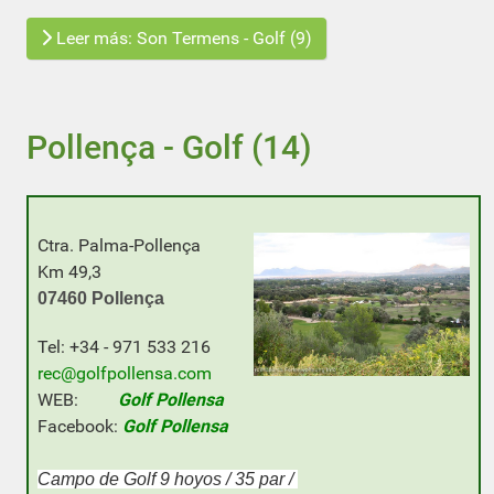
Leer más: Son Termens - Golf (9)
Pollença - Golf (14)
Ctra. Palma-Pollença
Km 49,3
0
7460 Pollença
Tel: +34 - 971 533 216
rec@golfpollensa.com
WEB:
Golf Pollensa
Facebook:
Golf Pollensa
Campo de Golf 9 hoyos / 35 par /