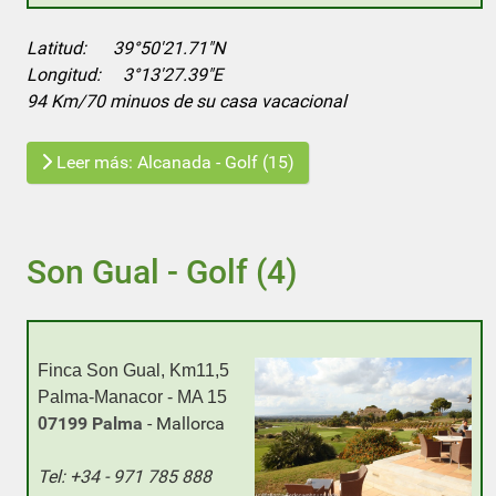
Latitud:
39°50'21.71"N
Longitud: 3°13'27.39"E
94 Km/70 minuos de su casa vacacional
Leer más: Alcanada - Golf (15)
Son Gual - Golf (4)
Finca Son Gual, Km11,5
Palma-Manacor - MA 15
7199 Palma
- Mallorca
0
Tel: +34 - 971 785 888