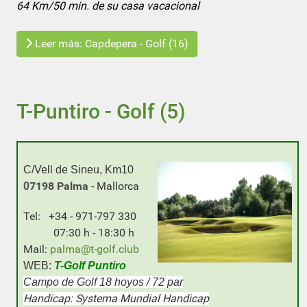
64 Km/50 min. de su casa vacacional
Leer más: Capdepera - Golf (16)
T-Puntiro - Golf (5)
C/Vell de Sineu, Km10
7198 Palma
- Mallorca
0
Tel: +34 - 971-797 330
07:30 h - 18:30 h
M
a
il:
palma@t-golf.club
WEB:
T-Golf Puntiro
Campo de Golf 18 hoyos / 72 par
Handicap: Systema Mundial Handicap