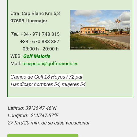
Ctra. Cap Blanc Km 6,3
07609 Llucmajor
Tel:
+34 - 971 748 315
+34 - 670 888 887
08:00 h - 20:00 h
WEB:
Golf Maioris
Mail:
recepcion@golfmaioris.es
Campo de Golf 18 Hoyos / 72 par
Handicap: hombres 54, mujeres 54
Latitud: 39°26'47.46"N
Longitud: 2°45'47.57"E
27 Km/20 min. de su casa vacacional