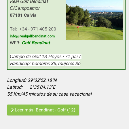
Real Golf Bendinat
C/Campoamor
07181 Calvia
Tel: +34 - 971 405 200
info@realgolfbendinat.com
WEB:
Golf
Bendinat
Campo de Golf 18-Hoyos / 71 par /
Handicap: hombres 36, mujeres 36
Longitud:
39°32'52.18"N
Latitud:
2°35'04.13"E
55 Km/45 minutos de su casa vacacional
Leer más: Bendinat - Golf (12)