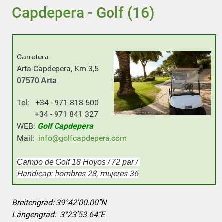
Capdepera - Golf (16)
Carretera
Arta-Capdepera, Km 3,5
0
7570 Arta
Tel: +34 - 971 818 500
+34 - 971 841 327
WEB:
Golf Capdepera
Mail:
info@golfcapdepera.com
Campo de Golf 18 Hoyos / 72 par /
Handicap: hombres 28, mujeres 36
Breitengrad:
39°42'00.00"N
Längengrad:
3°23'53.64"E