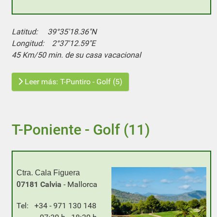
Latitud: 39°35'18.36"N
Longitud: 2°37'12.59"E
45 Km/50 min. de su casa vacacional
Leer más: T-Puntiro - Golf (5)
T-Poniente - Golf (11)
Ctra. Cala Figuera
7181 Calvia
- Mallorca
0
Tel: +34 - 971 130 148