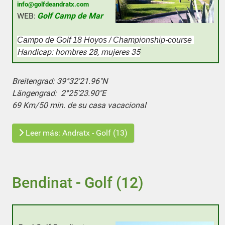
info@golfdeandratx.com
WEB:
Golf Camp de Mar
Campo de Golf 18 Hoyos / Championship-course
Handicap: hombres 28, mujeres 35
Breitengrad:
39°32'21.96"N
Längengrad:
2°25'23.90"E
69 Km/50 min. de su casa vacacional
Leer más: Andratx - Golf (13)
Bendinat - Golf (12)