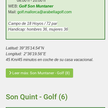
08:00 h - 20:00 h
WEB:
Golf Son Muntaner
Mail:
golf.mallorca@arabellagolf.com
Campo de 18 Hoyos / 72 par
Handicap: hombres 36, mujeres 36
Latitud:
39°35'14.54"N
Longitud:
2°36'19.56"E
45 Km/45 minutos en coche de su casa vacacional.
Leer más: Son Muntaner - Golf (8)
Son Quint - Golf (6)