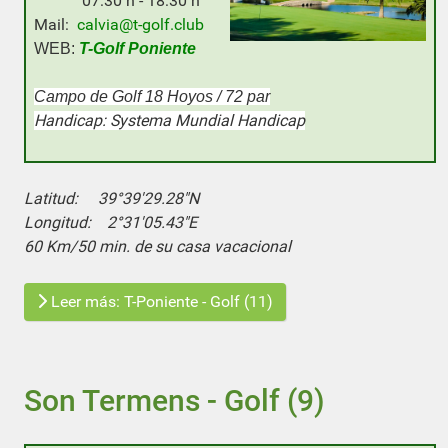
07:30 h - 18:30 h
M
a
il:
calvia@t-golf.club
WEB:
T-Golf Poniente
Campo de Golf 18 Hoyos / 72 par
Handicap: Systema Mundial Handicap
Latitud:
39°39'29.28"N
Longitud:
2°31'05.43"E
60 Km/50 min. de su casa vacacional
Leer más: T-Poniente - Golf (11)
Son Termens - Golf (9)