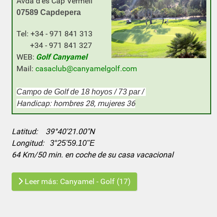
Avda d'es Cap Vermell
0
7589
Capdepera
Tel: +34 - 971 841 313
+34 - 971 841 327
WEB:
Golf Canyamel
Mail:
casaclub@canyamelgolf.com
Campo de Golf de 18 hoyos / 73 par /
Handicap: hombres 28, mujeres 36
Latitud: 39°40'21.00"N
Longitud:
3°25'59.10"E
64 Km/50 min. en coche de su casa vacacional
Leer más: Canyamel - Golf (17)