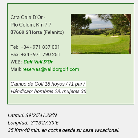
Ctra Cala D'Or -
Pto Colom, Km 7,7
7669 S’Horta
(Felanitx)
0
Tel: +34 - 971 837 001
Fax: +34 - 971 790 251
WEB:
Golf Vall D'Or
Mail:
reservas@valldorgolf.com
Campo de Golf 18 hoyos / 71 par /
Hándicap: hombres 28, mujeres 36
Latitud: 39°25'41.28"N
Longitud: 3°13'27.39"E
35 Km/40 min. en coche desde su casa vacacional.