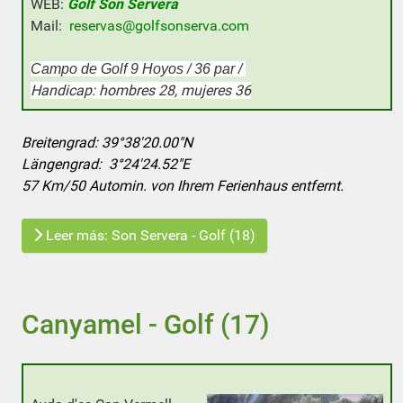
WEB:
Golf Son Servera
Mail:
reservas@golfsonserva.com
Campo de Golf 9 Hoyos / 36 par /
Handicap: hombres 28, mujeres 36
Breitengrad:
39°38'20.00"N
Längengrad:
3°24'24.52"E
57 Km/50 Automin. von Ihrem Ferienhaus entfernt.
Leer más: Son Servera - Golf (18)
Canyamel - Golf (17)