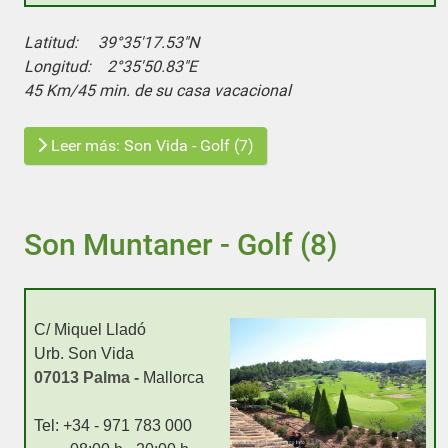
Latitud:
39°35'17.53"N
Longitud:
2°35'50.83"E
45 Km/45 min. de su casa vacacional
Leer más: Son Vida - Golf (7)
Son Muntaner - Golf (8)
C/ Miquel Lladó
Urb. Son Vida
07013 Palma -
Mallorca
Tel: +34 - 971 783 000