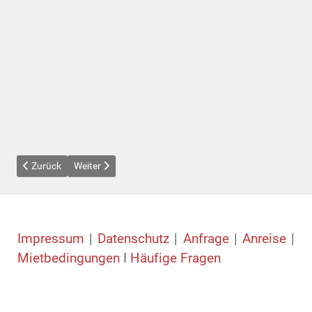
Vorheriger Beitrag: Fotos Pool
Nächster Beitrag: Casa Llimonera, ETV-2454
Zurück
Weiter
Impressum
|
Datenschutz
|
Anfrage
|
Anreise
|
Mietbedingungen
I
Häufige Fragen