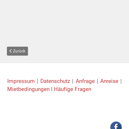
Vorheriger Beitrag: Fotos Ambiente
Zurück
Impressum
|
Datenschutz
|
Anfrage
|
Anreise
|
Mietbedingungen
I
Häufige Fragen