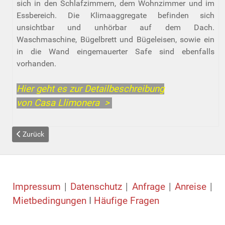
sich in den Schlafzimmern, dem Wohnzimmer und im
Essbereich. Die Klimaaggregate befinden sich
unsichtbar und unhörbar auf dem Dach.
Waschmaschine, Bügelbrett und Bügeleisen, sowie ein
in die Wand eingemauerter Safe sind ebenfalls
vorhanden.
Hier geht es zur Detailbeschreibung
von Casa Llimonera >
Vorheriger Beitrag: Casa Yacaranda
Zurück
Impressum
|
Datenschutz
|
Anfrage
|
Anreise
|
Mietbedingungen
I
Häufige Fragen