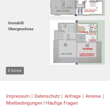
Grundriß
Obergeschoss
Vorheriger Beitrag: Casa Lavanda Kurzbeschreibung
Zurück
Impressum
|
Datenschutz
|
Anfrage
|
Anreise
|
Mietbedingungen
I
Häufige Fragen