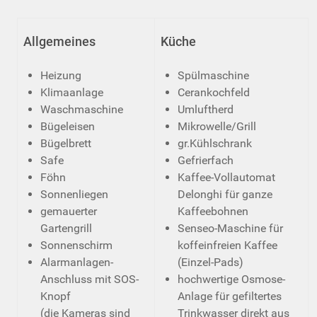
Allgemeines
Küche
Heizung
Spülmaschine
Klimaanlage
Cerankochfeld
Waschmaschine
Umluftherd
Bügeleisen
Mikrowelle/Grill
Bügelbrett
gr.Kühlschrank
Safe
Gefrierfach
Föhn
Kaffee-Vollautomat
Sonnenliegen
Delonghi für ganze
gemauerter
Kaffeebohnen
Gartengrill
Senseo-Maschine für
Sonnenschirm
koffeinfreien Kaffee
Alarmanlagen-
(Einzel-Pads)
Anschluss mit SOS-
hochwertige Osmose-
Knopf
Anlage für gefiltertes
(die Kameras sind
Trinkwasser direkt aus